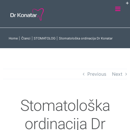
Skip
to
content
Home
Članci
STOMATOLOG
Stomatološka ordinacija Dr Konatar
Previous
Next
Stomatološka
ordinacija Dr