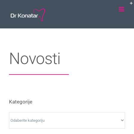
Skip
to
content
Novosti
Kategorije
Kategorije