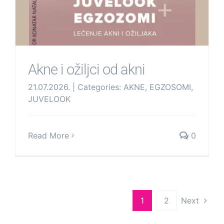
Akne i ožiljci od akni
21.07.2026.
|
Categories:
AKNE
,
EGZOSOMI
,
JUVELOOK
Read More
0
1
2
Next