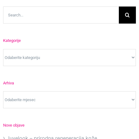
Search
for:
Kategorije
Kategorije
Arhiva
Arhiva
Nove objave
Juvelook – prirodna regeneracija kože