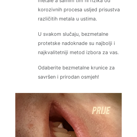
metale a samim tim ni rizika od
korozivnih procesa usljed prisustva
različitih metala u ustima.
U svakom slučaju, bezmetalne
protetske nadoknade su najbolji i
najkvalitetniji metod izbora za vas.
Odaberite bezmetalne krunice za
savršen i prirodan osmjeh!