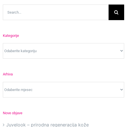
Search
for:
Kategorije
Kategorije
Arhiva
Arhiva
Nove objave
Juvelook – prirodna regeneracija kože