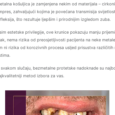
etalna košuljica je zamjenjena nekim od materijala – cirkoni
mpres, zahvaljujući kojima je povećana transmisija svijetlost
efleksija, što rezultuje ljepšim i prirodnijim izgledom zuba.
sim estetske privilegije, ove krunice pokazuju manju prijemč
lak, nema rizika od preosjetljivosti pacijenta na neke meta
im ni rizika od korozivnih procesa usljed prisustva različitih
stima.
 svakom slučaju, bezmetalne protetske nadoknade su najbol
ajkvalitetniji metod izbora za vas.