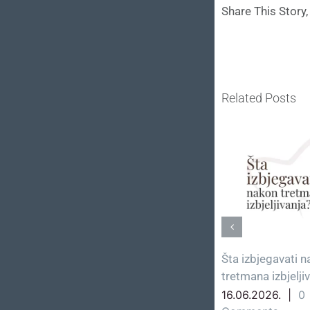
Share This Story
Related Posts
Šta izbjegavati nakon
Preciznost 
tretmana izbjeljivanja?
detalju
16.06.2026.
|
0
12.06.2026.