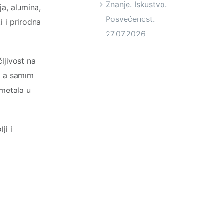
Znanje. Iskustvo.
ja, alumina,
Posvećenost.
i i prirodna
27.07.2026
ljivost na
le a samim
 metala u
ji i