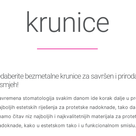
krunice
daberite bezmetalne krunice za savršen i prirod
smjeh!
avremena stomatologija svakim danom ide korak dalje u pr
ajboljih estetskih riješenja za protetske nadoknade, tako d
mamo čitav niz najboljih i najkvalitetnijih materijala za prote
adoknade, kako u estetskom tako i u funkcionalnom smislu.