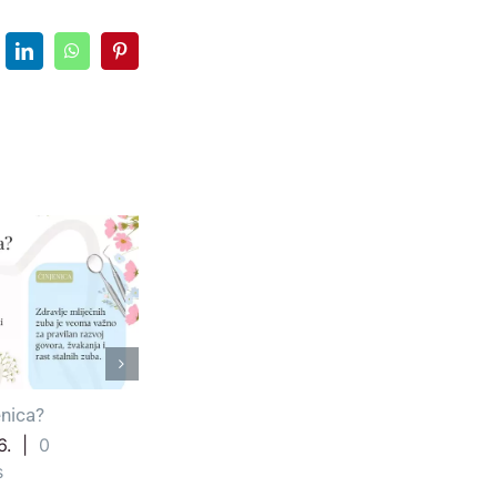
LinkedIn
WhatsApp
Pinterest
 poslije
Kako pravilno koristiti
ormacije
konac za zube?
2026.
|
0
30.05.2026.
|
0