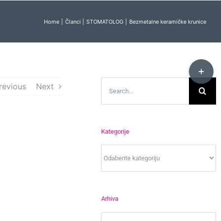
Home
Članci
STOMATOLOG
Bezmetalne keramičke krunice
Toggle
Sliding
Search
revious
Next
Bar
for:
Area
e
Kategorije
Kategorije
Arhiva
Arhiva