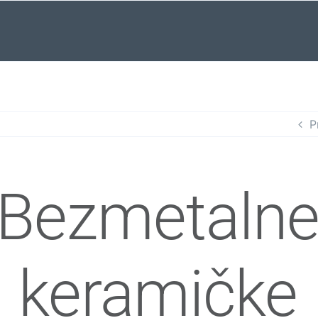
P
Bezmetaln
keramičke