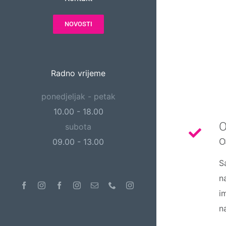
NOVOSTI
Radno vrijeme
ponedjeljak - petak
10.00 - 18.00
O
subota
o
09.00 - 13.00
S
n
Facebook
Instagram
Facebook
Instagram
Email
Phone
Instagram
i
n