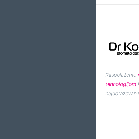
Raspolažemo
tehnologijom
k
najobrazovanij