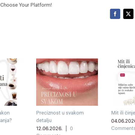
, Choose Your Platform!
Facebook
X
u svakom
Mit ili činjenica?
Prije i
transf
04.06.2026.
|
0
Comments
|
0
02.06.