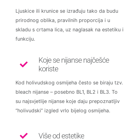
Ljuskice ili krunice se izrađuju tako da budu
prirodnog oblika, pravilnih proporcija i u
skladu s crtama lica, uz naglasak na estetiku i
funkciju.
Koje se nijanse najčešće
koriste
Kod holivudskog osmijeha često se biraju tzv.
bleach nijanse – posebno BL1, BL2 i BL3. To
su najsvjetlije nijanse koje daju prepoznatljiv
“holivudski” izgled vrlo bijelog osmijeha.
Više od estetike