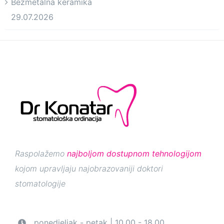
Bezmetalna keramika
29.07.2026
Raspolažemo
najboljom dostupnom tehnologijom
kojom upravljaju najobrazovaniji doktori
stomatologije
ponedjeljak - petak | 10.00 - 18.00