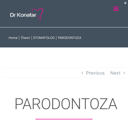
Skip
to
content
Home
Članci
STOMATOLOG
PARODONTOZA
Previous
Next
PARODONTOZA