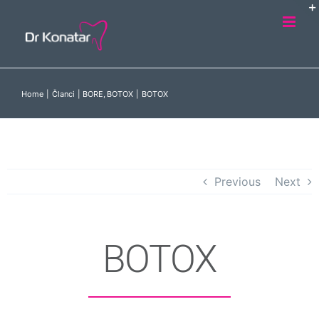
Skip
to
content
Home
Članci
BORE
BOTOX
BOTOX
Previous
Next
BOTOX