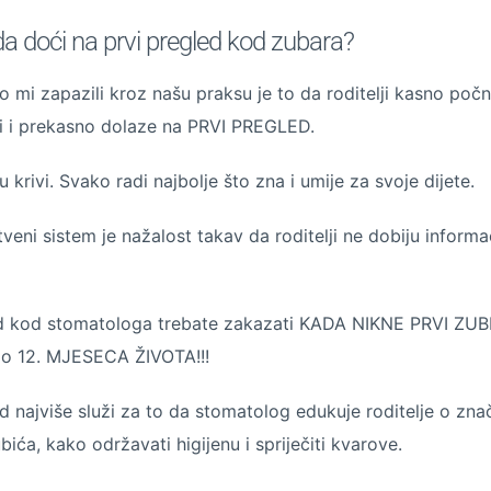
a doći na prvi pregled kod zubara?
 mi zapazili kroz našu praksu je to da roditelji kasno počn
i i prekasno dolaze na PRVI PREGLED.
su krivi. Svako radi najbolje što zna i umije za svoje dijete.
veni sistem je nažalost takav da roditelji ne dobiju informa
d kod stomatologa trebate zakazati KADA NIKNE PRVI ZUBIĆ
do 12. MJESECA ŽIVOTA!!!
d najviše služi za to da stomatolog edukuje roditelje o zna
bića, kako održavati higijenu i spriječiti kvarove.