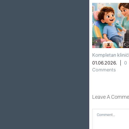
Nicanje zubića i
Kompletan klinič
temperatura
01.06.2026.
|
0
Comments
08.06.2026.
|
0
Comments
Leave A Comme
Comment