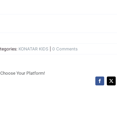
tegories:
KONATAR KIDS
|
0 Comments
, Choose Your Platform!
Facebook
X