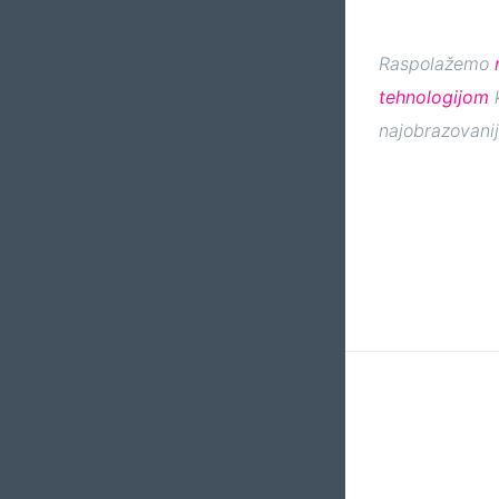
Raspolažemo
tehnologijom
k
najobrazovanij