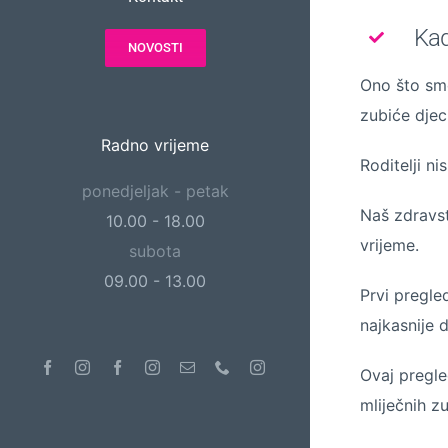
Kad
NOVOSTI
Ono što smo
zubiće djec
Radno vrijeme
Roditelji ni
ponedjeljak - petak
Naš zdravst
10.00 - 18.00
vrijeme.
subota
09.00 - 13.00
Prvi pregle
najkasnije 
Facebook
Instagram
Facebook
Instagram
Email
Phone
Instagram
Ovaj pregle
mliječnih zu