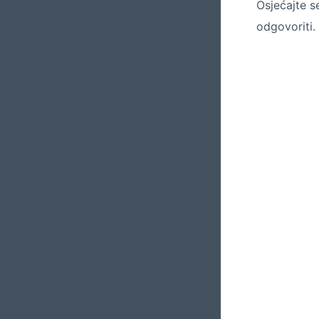
Osjećajte s
odgovoriti.