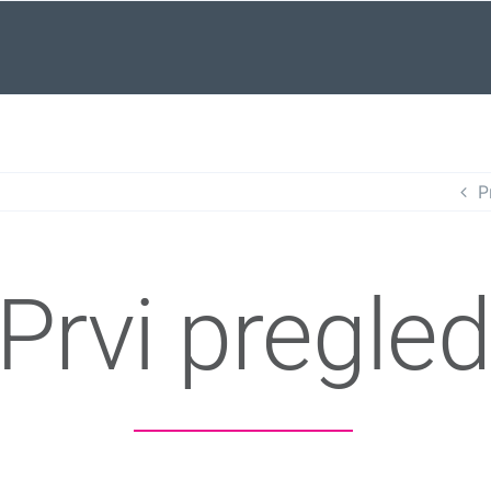
P
Prvi pregle