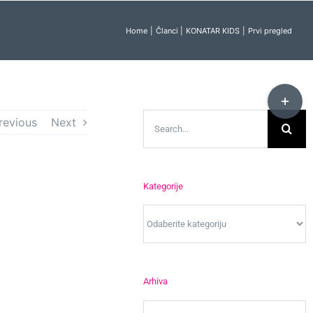
Home
Članci
KONATAR KIDS
Prvi pregled
Toggle
Sliding
Search
revious
Next
Bar
for:
Area
d
Kategorije
Kategorije
Arhiva
Arhiva