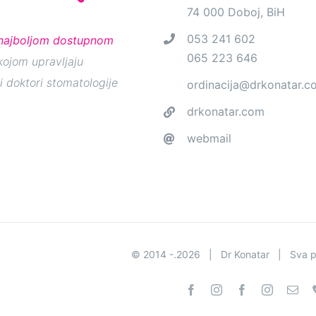
74 000 Doboj, BiH
053 241 602
najboljom dostupnom
065 223 646
ojom upravljaju
i doktori stomatologije
ordinacija@drkonatar.c
drkonatar.com
webmail
© 2014 -.
2026 | Dr Konatar | Sva 
Facebook
Instagram
Facebook
Instagram
Ema