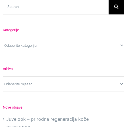
Search
for:
Kategorije
Kategorije
Arhiva
Arhiva
Nove objave
Juvelook – prirodna regeneracija kože