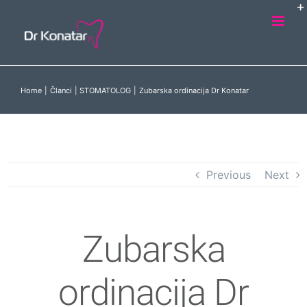
Skip
to
content
Home
Članci
STOMATOLOG
Zubarska ordinacija Dr Konatar
Previous
Next
Zubarska
ordinacija Dr