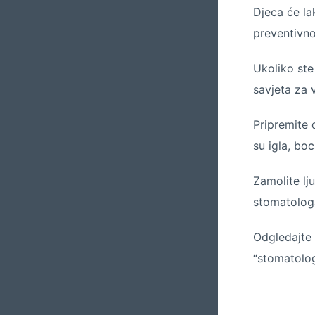
Djeca će la
preventivno
Ukoliko ste
savjeta za 
Pripremite d
su igla, boc
Zamolite lj
stomatologa
Odgledajte 
“stomatolog