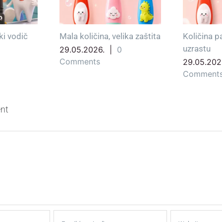
a mliječne zube
Šta su fisurni zalivači?
Kada
preg
.
|
0
16.05.2026.
|
0
Comments
27.0
Com
nt