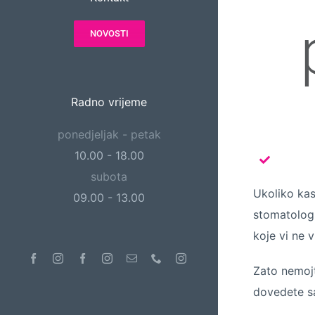
NOVOSTI
Radno vrijeme
ponedjeljak - petak
10.00 - 18.00
subota
Ukoliko kas
09.00 - 13.00
stomatolog 
koje vi ne v
Facebook
Instagram
Facebook
Instagram
Email
Phone
Instagram
Zato nemojte
dovedete sa