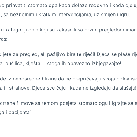
ko prihvatiti stomatologa kada dolaze redovno i kada djel
, sa bezbolnim i kratkim intervencijama, uz smijeh i igru.
 u kategoriji onih koji su zakasnili sa prvim pregledom ima
vas:
ijete za pregled, ali pažljivo birajte riječi! Djeca se plaše ri
a, bušilica, klješta,… stoga ih obavezno izbjegavajte!
ude iz neposredne blizine da ne prepričavaju svoja bolna is
 ili strahove. Djeca sve čuju i kada ne izgledaju da slušaju!
crtane filmove sa temom posjeta stomatologu i igrajte se 
a i pacijenta”