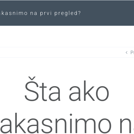
akasnimo na prvi pregled?
P
Šta ako
akasnimo n