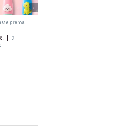
 je vreme za prvi
Neću da perem zube!
led
26.07.2026.
|
0
Comments
7.2026.
|
0
ments