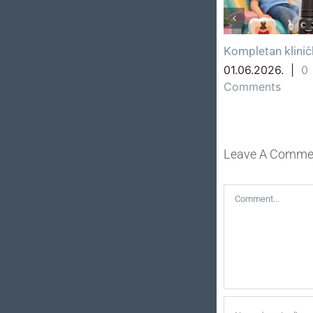
ika zaštita
Količina paste prema
7 savjeta z
uzrastu
18.05.2026
Comments
29.05.2026.
|
0
Comments
Leave A Comme
Comment