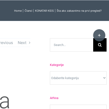
Home
Članci
KONATAR KIDS
Šta ako zakasnimo na prvi pregled?
Toggle
Sliding
Search
revious
Next
Bar
for:
Area
Kategorije
Kategorije
a
Arhiva
Arhiva