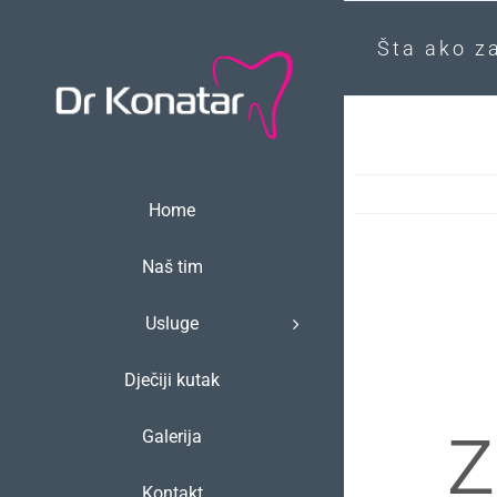
Skip
Šta ako z
to
content
Home
Naš tim
Usluge
Dječiji kutak
z
Galerija
Kontakt