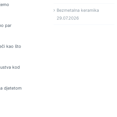
ujemo
Bezmetalna keramika
29.07.2026
mo par
ječi kao što
kustva kod
sa djetetom