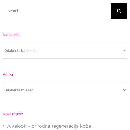
Search
for:
Kategorije
Kategorije
Arhiva
Arhiva
Nove objave
Juvelook – prirodna regeneracija kože