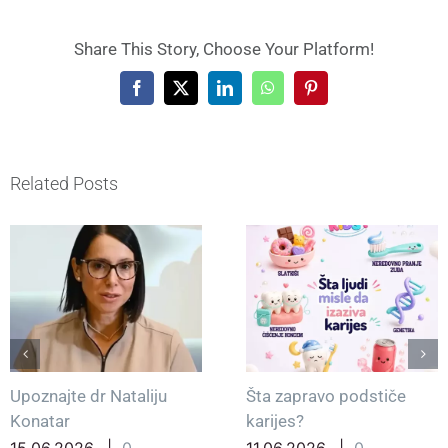
Share This Story, Choose Your Platform!
Facebook
X
LinkedIn
WhatsApp
Pinterest
Related Posts
Upoznajte dr Nataliju
Šta zapravo podstiče
Konatar
karijes?
15.06.2026.
|
0
11.06.2026.
|
0