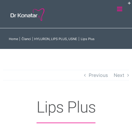
Skip
to
content
Home
Članci
HYLURON
LIPS PLUS
USNE
Lips Plus
Previous
Next
Lips Plus