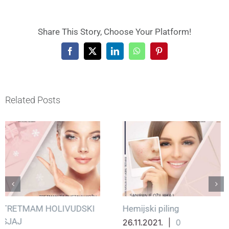
Share This Story, Choose Your Platform!
Facebook
X
LinkedIn
WhatsApp
Pinterest
Related Posts
Hemijski piling
Hemijski piling
26.11.2021.
|
0
23.11.2021.
|
0