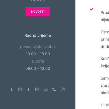
NOVOSTI
Pred
hija
Osno
Radno vrijeme
prim
dodi
ponedjeljak - petak
10.00 - 18.00
Koli
subota
želj
09.00 - 13.00
Sam 
Ubrz
Facebook
Instagram
Facebook
Instagram
Email
Phone
Instagram
hidr
Hija