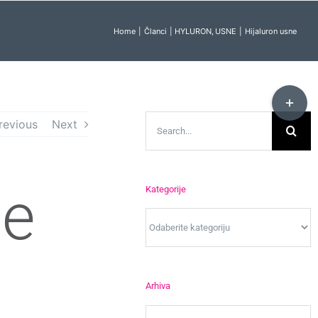
Home
Članci
HYLURON
USNE
Hijaluron usne
Toggle
Sliding
Search
revious
Next
Bar
for:
Area
ne
Kategorije
Kategorije
Arhiva
Arhiva