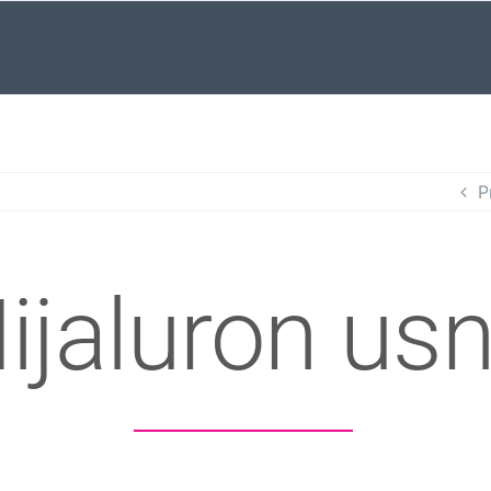
P
ijaluron us