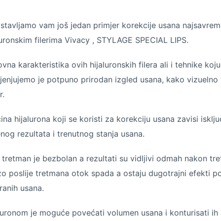
stavljamo vam još jedan primjer korekcije usana najsavrem
luronskim filerima Vivacy , STYLAGE SPECIAL LIPS.
vna karakteristika ovih hijaluronskih filera ali i tehnike koju
jenjujemo je potpuno prirodan izgled usana, kako vizuelno 
r.
čina hijalurona koji se koristi za korekciju usana zavisi isklj
enog rezultata i trenutnog stanja usana.
tretman je bezbolan a rezultati su vidljivi odmah nakon tr
o poslije tretmana otok spada a ostaju dugotrajni efekti po
iranih usana.
luronom je moguće povećati volumen usana i konturisati ih a