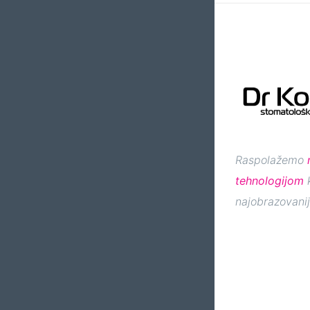
Raspolažemo
tehnologijom
k
najobrazovanij