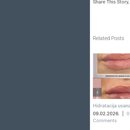
Share This Story
Related Posts
Februar – mjesec poljupca
Hidratacija usan
11.02.2026.
|
0
09.02.2026.
|
0
Comments
Comments