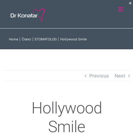
Skip
to
content
Home
Članci
STOMATOLOG
Hollywood Smile
Previous
Next
Hollywood
Smile