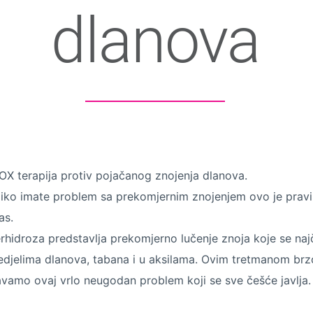
dlanova
X terapija protiv pojačanog znojenja dlanova.
iko imate problem sa prekomjernim znojenjem ovo je pravi
as.
rhidroza predstavlja prekomjerno lučenje znoja koje se najč
edjelima dlanova, tabana i u aksilama. Ovim tretmanom brzo
avamo ovaj vrlo neugodan problem koji se sve češće javlja.