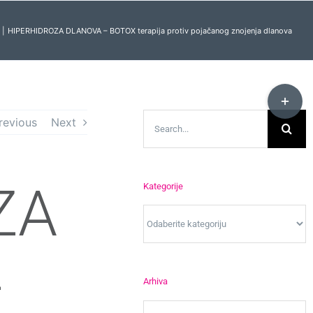
HIPERHIDROZA DLANOVA – BOTOX terapija protiv pojačanog znojenja dlanova
Toggle
Sliding
Search
revious
Next
Bar
for:
Area
ZA
Kategorije
Kategorije
–
Arhiva
Arhiva