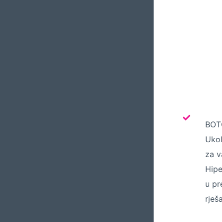
BOTO
Ukol
za v
Hipe
u pr
rješ