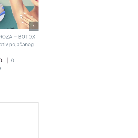
ROZA – BOTOX
Šta je hiperhidroza?
rotiv pojačanog
05.10.2019.
|
0
Comments
0.
|
0
s