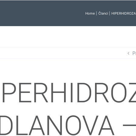
Home
Članci
HIPERHIDROZA
P
IPERHIDRO
DLANOVA 