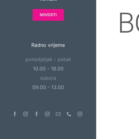
B
NOVOSTI
Radno vrijeme
ponedjeljak - petak
10.00 - 18.00
subota
09.00 - 13.00
Facebook
Instagram
Facebook
Instagram
Email
Phone
Instagram