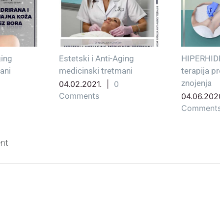
ging
Estetski i Anti-Aging
HIPERHID
ani
medicinski tretmani
terapija p
znojenja
04.02.2021.
|
0
Comments
04.06.202
Comment
nt