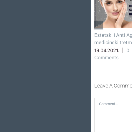
Hiperhidroza
Estetski i Anti-A
medicinski tretm
25.06.2021.
|
0
Comments
nts
19.04.2021.
|
0
Comments
Leave A Comme
Comment