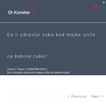
Skip
to
content
Da li zdravlje zuba kod majke utiče
na bebine zube?
Home
Članci
KONATAR KIDS
Da li zdravlje zuba kod majke utiče na bebine zube?
Previous
Next