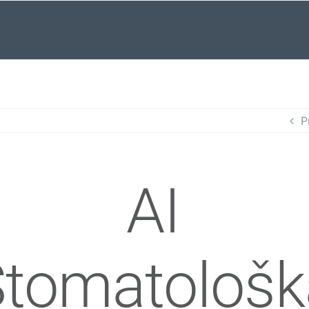
P
AI
Stomatološk