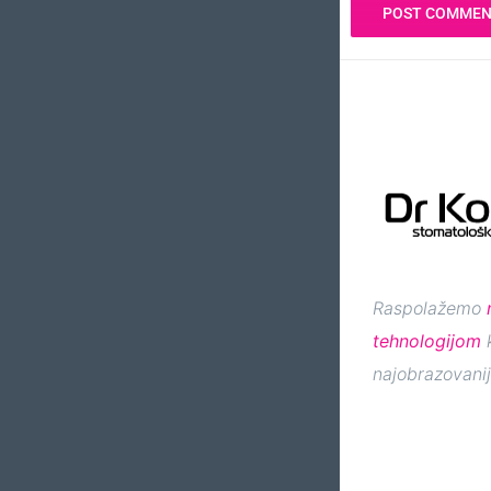
Raspolažemo
tehnologijom
k
najobrazovanij