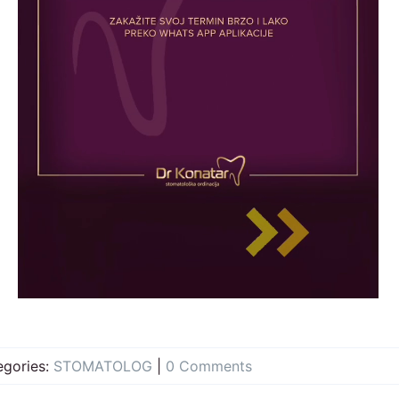
egories:
STOMATOLOG
|
0 Comments