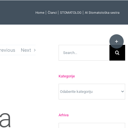
Home
Članci
STOMATOLOG
AI Stomatološka sestra
Toggle
Sliding
Search
revious
Next
Bar
for:
Area
Kategorije
Kategorije
a
Arhiva
Arhiva