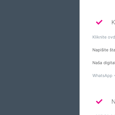
K
Kliknite o
Napišite šta
Naša digita
WhatsApp 
N