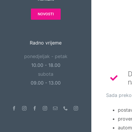
NOVOSTI
Radno vrijeme
ponedjeljak - petak
10.00 - 18.00
D
subota
n
09.00 - 13.00
Sada preko
Facebook
Instagram
Facebook
Instagram
Email
Phone
Instagram
postav
prover
automa