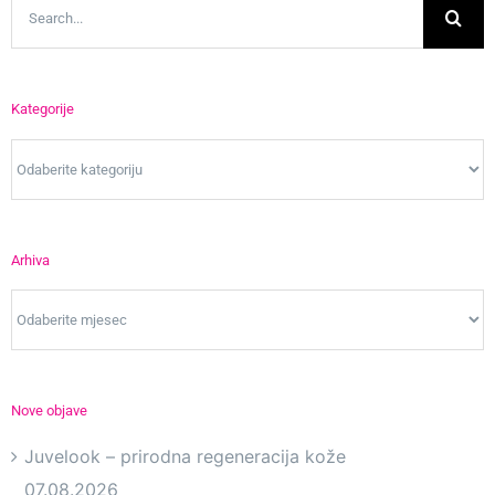
Search
for:
Kategorije
Kategorije
Arhiva
Arhiva
Nove objave
Juvelook – prirodna regeneracija kože
07.08.2026