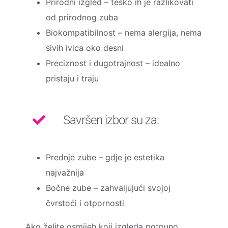
Prirodni izgled – teško ih je razlikovati
od prirodnog zuba
Biokompatibilnost – nema alergija, nema
sivih ivica oko desni
Preciznost i dugotrajnost – idealno
pristaju i traju
Savršen izbor su za:
Prednje zube – gdje je estetika
najvažnija
Bočne zube – zahvaljujući svojoj
čvrstoći i otpornosti
Ako želite osmijeh koji izgleda potpuno